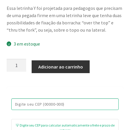
Essa letrinha Y foi projetada para pedagogos que precisam
de uma pegada firme em uma letrinha leve que tenha duas
possibilidades de fixação da borracha: “over the top” e
“thru the fork”, ou seja, sobre o topo ou na lateral.
3 em estoque
Brinquedo
Adicionar ao carrinho
para
alfabetização
/
Letra
Y
de
resina
para
💡 Digite seu CEP para calcular automaticamente o frete e prazo de
montagem