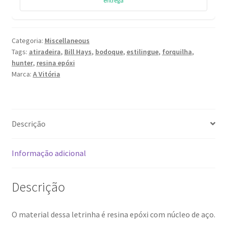
entrega
de
alfabeto.
quantidade
Categoria:
Miscellaneous
Tags:
atiradeira
,
Bill Hays
,
bodoque
,
estilingue
,
forquilha
,
hunter
,
resina epóxi
Marca:
A Vitória
Descrição
Informação adicional
Descrição
O material dessa letrinha é resina epóxi com núcleo de aço.