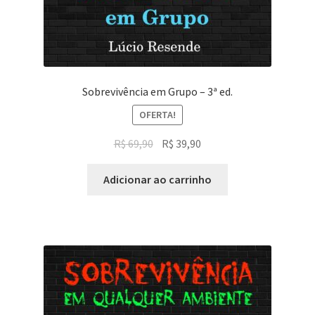
Sobrevivência em Grupo – 3ª ed.
OFERTA!
O
O
R$
69,90
R$
39,90
preço
preço
original
atual
Adicionar ao carrinho
era:
é:
R$ 69,90.
R$ 39,90.