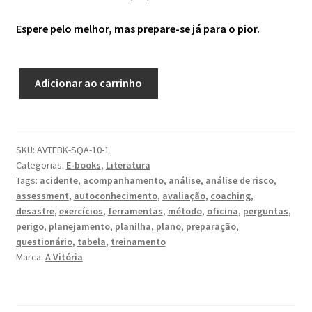
Espere pelo melhor, mas prepare-se já para o pior.
Método
Adicionar ao carrinho
de
Preparação
Pessoal
Anti
SKU:
AVTEBK-SQA-10-1
Ameaças,
Categorias:
E-books
,
Literatura
Crises
Tags:
acidente
,
acompanhamento
,
análise
,
análise de risco
,
e
assessment
,
autoconhecimento
,
avaliação
,
coaching
,
Desastres
desastre
,
exercícios
,
ferramentas
,
método
,
oficina
,
perguntas
,
perigo
,
planejamento
,
planilha
,
plano
,
preparação
,
3ª
questionário
,
tabela
,
treinamento
Edição
Marca:
A Vitória
quantidade