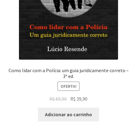
Como lidar com a Polícia: um guia juridicamente correto –
3ª ed.
OFERTA!
O
O
R$
69,90
R$
39,90
preço
preço
original
atual
Adicionar ao carrinho
era:
é:
R$ 69,90.
R$ 39,90.