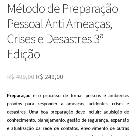
Método de Preparação
Pessoal Anti Ameaças,
Crises e Desastres 3ª
Edição
O
O
R$
499,00
R$
249,00
preço
preço
Preparação
é o processo de tornar pessoas e ambientes
original
atual
prontos para responder a ameaças, acidentes, crises e
era:
é:
desastres. Uma boa preparação deve incluir: aquisição de
R$ 499,00.
R$ 249,00.
conhecimento, planejamento, gestão de segurança, expansão
e atualização da rede de contatos, envolvimento de outras