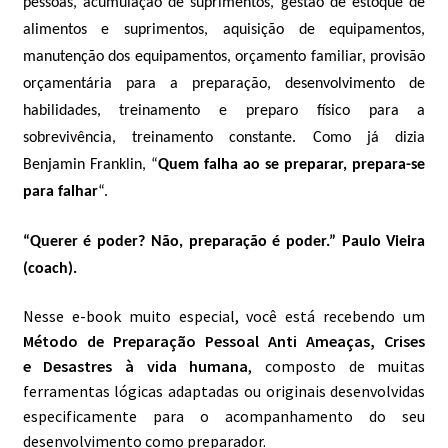
pessoas, acumulação de suprimentos, gestão de estoque de
alimentos e suprimentos, aquisição de equipamentos,
manutenção dos equipamentos, orçamento familiar, provisão
orçamentária para a preparação, desenvolvimento de
habilidades, treinamento e preparo físico para a
sobrevivência, treinamento constante
. Como já dizia
Benjamin Franklin, “
Quem falha ao se preparar, prepara-se
para falhar
“.
“Querer é poder? Não, preparação é poder.” Paulo Vieira
(coach)
.
Nesse e-book muito especial, você está recebendo um
M
étodo de
P
reparação
P
essoal
A
nti
A
meaças,
C
r
ises
e
D
esastres
à vida humana
, composto de muitas
ferramentas lógicas adaptadas ou originais desenvolvidas
especificamente para o acompanhamento do seu
desenvolvimento como preparador.